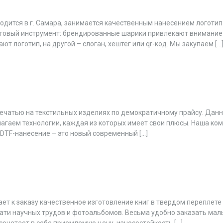
одится в г. Самара, занимается качественным нанесением логотип
вый инструмент: брендированные шарики привлекают внимание и
 логотип, на другой – слоган, хештег или qr-код. Мы закупаем […
 печатью на текстильных изделиях по демократичному прайсу. Дан
агаем технологии, каждая из которых имеет свои плюсы. Наша ко
DTF-нанесение – это новый современный […]
ает к заказу качественное изготовление книг в твердом переплете
ти научных трудов и фотоальбомов. Весьма удобно заказать малы
четает в себе приемлемую цену, износостойкость […]