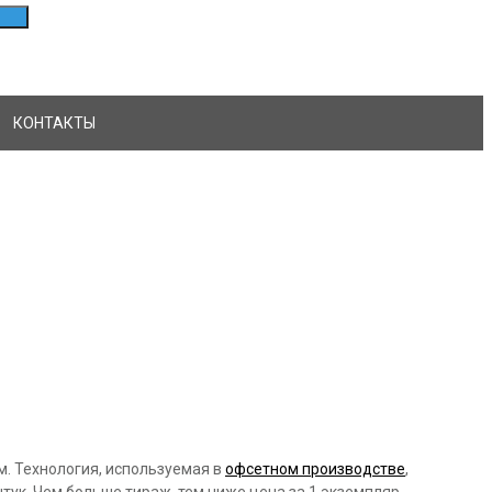
КОНТАКТЫ
м. Технология, используемая в
офсетном производстве
,
ук. Чем больше тираж, тем ниже цена за 1 экземпляр.