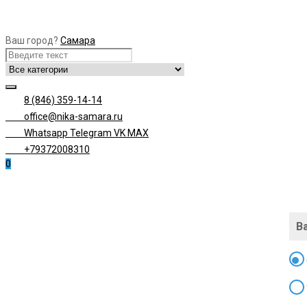
Ваш город?
Самара
8 (846) 359-14-14
office@nika-samara.ru
Whatsapp
Telegram
VK
MAX
+79372008310
0
В