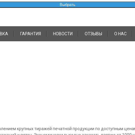
Выбрать
ВКА
ГАРАНТИЯ
НОВОСТИ
ОТЗЫВЫ
О НАС
овлением крупных тиражей печатной продукции по доступным цена
жений и пятен. Экономически выгодно заказать партию от 1000 шт