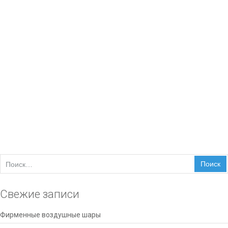
художественной литературы, печати научных трудов и
фотоальбомов. Весьма удобно заказать малый тираж
собственных стихов или воспоминаний, которые хочется
подарить ближайшему окружению. Данный вид переплета
сочетает в себе приемлемую цену, износостойкость […]
(0)
Найти:
Свежие записи
Фирменные воздушные шары