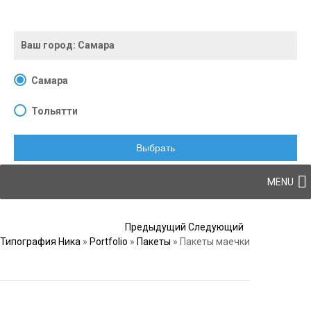
Ваш город:
Самара
Самара
Тольятти
Выбрать
Skip to content
MENU
Post navigation
Предыдущий
Следующий
Типография Ника
»
Portfolio
»
Пакеты
»
Пакеты маечки