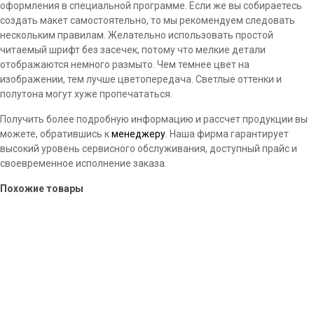
оформления в специальной программе. Если же вы собираетесь
создать макет самостоятельно, то мы рекомендуем следовать
нескольким правилам. Желательно использовать простой
читаемый шрифт без засечек, потому что мелкие детали
отображаются немного размыто. Чем темнее цвет на
изображении, тем лучше цветопередача. Светлые оттенки и
полутона могут хуже пропечататься.
Получить более подробную информацию и рассчет продукции вы
можете, обратившись к
менеджеру
. Наша фирма гарантирует
высокий уровень сервисного обслуживания, доступный прайс и
своевременное исполнение заказа.
Похожие товары
Полиэтиленовые ПВД пакеты с печатью
Типография Ника Самара предлагает свои услуги по печати
изображений на полиэтиленовых пакетах с вырубленной ручкой.