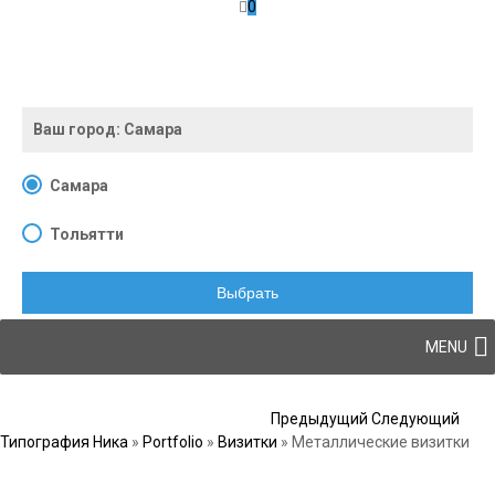
0
Ваш город:
Самара
Самара
Тольятти
Выбрать
Skip to content
MENU
Post navigation
Предыдущий
Следующий
Типография Ника
»
Portfolio
»
Визитки
»
Металлические визитки