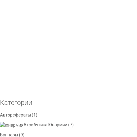
Добавить в список желаний
Сравнить
Визитки дёшево! Офсетная печать. Цифровая печать
(оперативно).
Качественные цветные визитки. Печать на
лазерном принтере
или
офсетная печать
. Возможно использование дизайнерских бумаг, а
так же ламинации с латексным покрытием SoftToch.
Select options
Этот товар имеет несколько вариаций. Опции можно
Добавить в список желаний
выбрать на странице товара.
Сравнить
Категории
Авторефераты
(1)
Атрибутика Юнармии
(7)
Баннеры
(9)