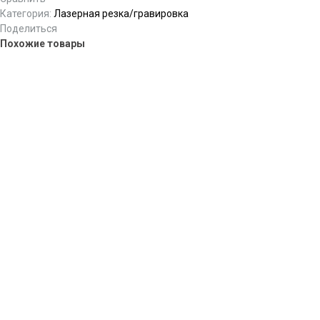
Категория:
Лазерная резка/гравировка
Поделиться
Похожие товары
Топперы на торт
Закажите топперы на торт в типографии Ника в Самаре. Дерево
(фанера) 3 мм. Первый сорт. Срок изготовления от 1 дня.
Предоставляем индивидуальный дизайн.
Select options
Этот товар имеет несколько вариаций. Опции можно
Добавить в список желаний
выбрать на странице товара.
Сравнить
Гравировка на ручках
Закажите ручки с гравировкой в нашей типографии! Отличное
качество, высокая точность. Выберете ручку из нашего каталога
ниже или на
сайте наших поставщиков
. Срок изготовления от 1
дня.
Select options
Этот товар имеет несколько вариаций. Опции можно