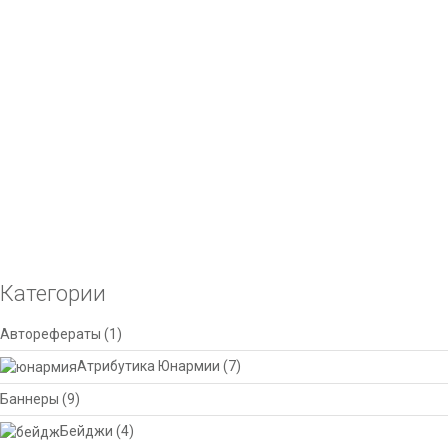
Добавить в список желаний
выбрать на странице товара.
Сравнить
Лазерная гравировка портрета
Лазерная гравировка по дереву, пластику и металлу. Срок
изготовления от 1 дня.
Узнать стоимость
Добавить в корзину
Добавить в список желаний
Сравнить
Категории
Авторефераты
(1)
Атрибутика Юнармии
(7)
Баннеры
(9)
Бейджи
(4)