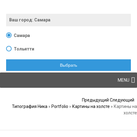
Ваш город:
Самара
Самара
Тольятти
Выбрать
Skip to content
MENU
Post navigation
Предыдущий
Следующий
Типография Ника
»
Portfolio
»
Картины на холсте
»
Картины на
холсте