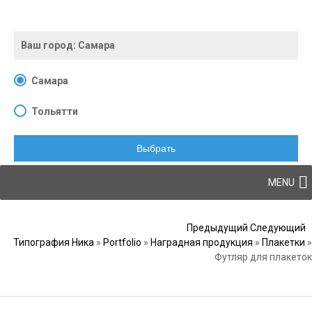
Ваш город:
Самара
Самара
Тольятти
Выбрать
Skip to content
MENU
Post navigation
Предыдущий
Следующий
Типография Ника
»
Portfolio
»
Наградная продукция
»
Плакетки
»
Футляр для плакеток