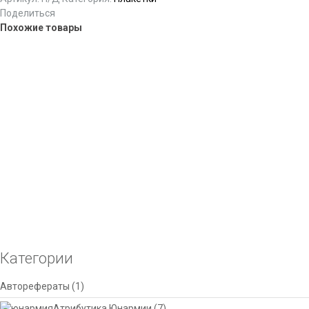
Поделиться
Похожие товары
Плакетки на заказ
Плакетки с печатью. Подложка: ламинат/дерево. Основание для
нанесения: металл золото, серебро, бронза, акриловое стекло,
натуральное стекло. Способ нанесения:
сублимация
,
трафаретная
печать
,
УФ-печать
. Возможные форматы: 300х230 и 200х150 мм. К
плакетке мы можем добавить дополнительную подсветку,
объемные элемены и дистанционные держатели.
Select options
Этот товар имеет несколько вариаций. Опции можно
Добавить в список желаний
выбрать на странице товара.
Сравнить
Категории
Авторефераты
(1)
Атрибутика Юнармии
(7)