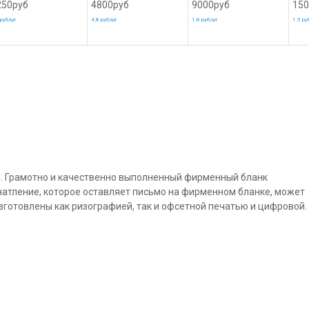
250руб
4800руб
9000руб
150
 руб/шт
4.8 руб/шт
1.8 руб/шт
1.5 ру
и. Грамотно и качественно выполненный фирменный бланк
атление, которое оставляет письмо на фирменном бланке, может
зготовлены как ризографией, так и офсетной печатью и цифровой.