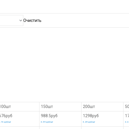
Очистить
100шт
150шт
200шт
5
676руб
988.5руб
1298руб
1
.76 руб/шт
6.59 руб/шт
6.49 руб/шт
3.4