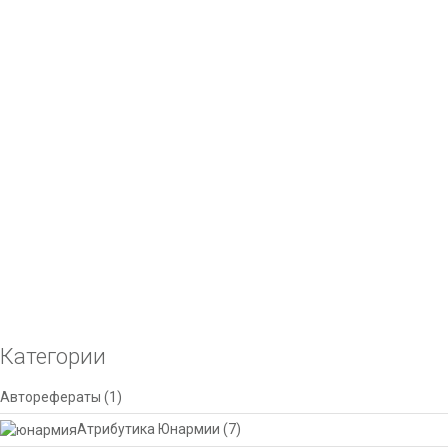
Бланки строгой отчетности (БСО)
У нас Вы можете заказать бланки строгой отчет
Select options
Этот товар имеет несколько вари
Добавить в список желаний
Сравнить
Печать путевых листов
Печать путевых листов можно заказать у нас дё
автомобиля, Форма № 4-С, Бланк международных
Select options
Этот товар имеет несколько вари
Добавить в список желаний
Сравнить
Категории
Авторефераты
(1)
Атрибутика Юнармии
(7)