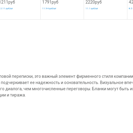
1211руб
1791руб
2220руб
4
2.11 руб/шт
11.94 руб/шт
11.1 руб/шт
8.5
еловой переписки, это важный элемент фирменного стиля компани
подчеркивает ее надежность и основательность. Визуальное впеч
го диалога, чем многочисленные переговоры. Бланки могут быть и
ции и тиража.