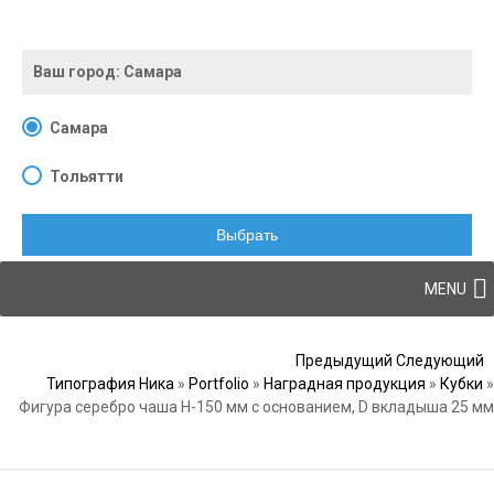
Ваш город:
Самара
Самара
Тольятти
Выбрать
Skip to content
MENU
Post navigation
Предыдущий
Следующий
Типография Ника
»
Portfolio
»
Наградная продукция
»
Кубки
»
Фигура серебро чаша H-150 мм с основанием, D вкладыша 25 мм