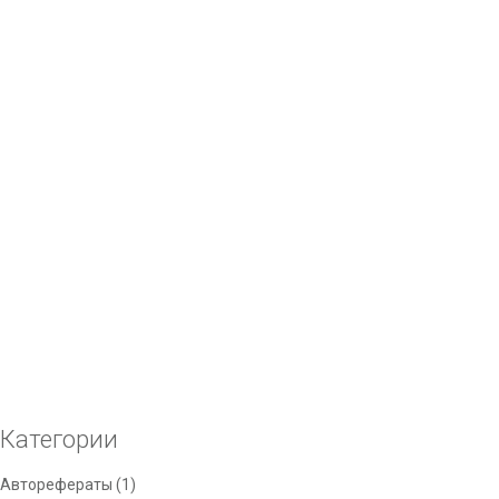
Добавить в корзину
Добавить в список желаний
Сравнить
Кубок с чашей H-290 мм с основанием. Золото. Пластик. Без
лого
Цена 410 руб. Нанесение: шильд. Арт. 110
Добавить в корзину
Добавить в список желаний
Сравнить
Фигура золото Победа жен
Добавить в корзину
Добавить в список желаний
Сравнить
Категории
Авторефераты
(1)