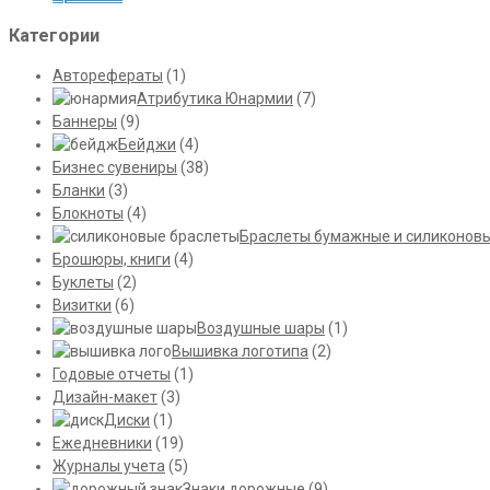
Категории
Авторефераты
(1)
Атрибутика Юнармии
(7)
Баннеры
(9)
Бейджи
(4)
Бизнес сувениры
(38)
Бланки
(3)
Блокноты
(4)
Браслеты бумажные и силиконов
Брошюры, книги
(4)
Буклеты
(2)
Визитки
(6)
Воздушные шары
(1)
Вышивка логотипа
(2)
Годовые отчеты
(1)
Дизайн-макет
(3)
Диски
(1)
Ежедневники
(19)
Журналы учета
(5)
Знаки дорожные
(9)