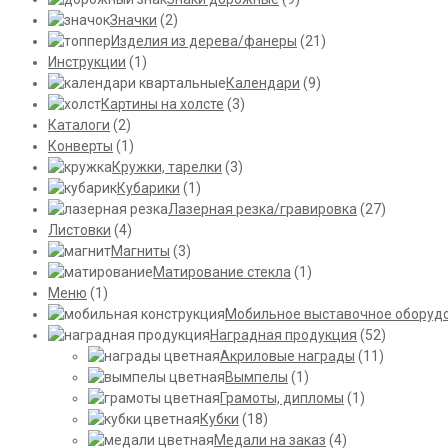
Значки
(2)
Изделия из дерева/фанеры
(21)
Инструкции
(1)
Календари
(9)
Картины на холсте
(3)
Каталоги
(2)
Конверты
(1)
Кружки, тарелки
(3)
Кубарики
(1)
Лазерная резка/гравировка
(27)
Листовки
(4)
Магниты
(3)
Матирование стекла
(1)
Меню
(1)
Мобильное выставочное оборуд
Наградная продукция
(52)
Акриловые награды
(11)
Вымпелы
(1)
Грамоты, дипломы
(1)
Кубки
(18)
Медали на заказ
(4)