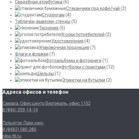
Свадебная атрибутика
(6)
Стаканчики под кофе/чай
(2)
Студентам
(4)
Таблички, вывески, стенды
(5)
Тиснение
(5)
Уголки потребителей
(2)
Удостоверения
(4)
Упаковочная продукция
(7)
Флаги и флажки
(7)
Фотоальбомы и фотокниги
(1)
Футболки с принтами
(12)
Шильды
(1)
Этикетки на бутылки
(2)
Адреса офисов и телефон
Самара, Офис центр Вертикаль, офис 1102
8 (846) 359-14-14
Тольятти, Парк хаус
8 (8482) 580-280
nika-tlt.ru