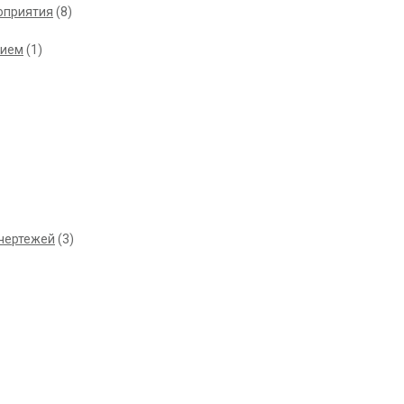
оприятия
(8)
нием
(1)
 чертежей
(3)