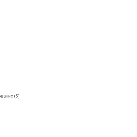
ование
(5)