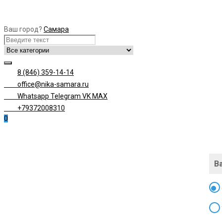
Ваш город?
Самара
8 (846) 359-14-14
office@nika-samara.ru
Whatsapp
Telegram
VK
MAX
+79372008310
0
В