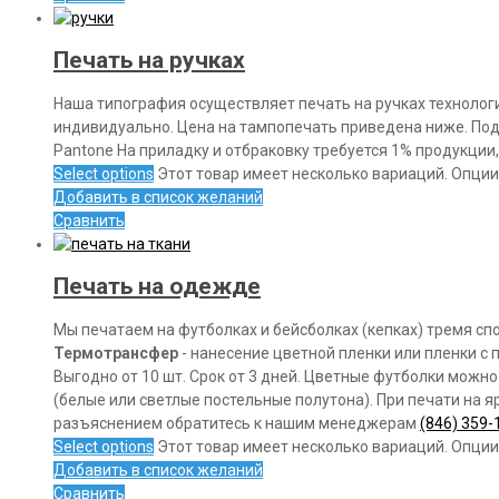
Печать на ручках
Наша типография осуществляет печать на ручках технологи
индивидуально. Цена на тампопечать приведена ниже. Под
Pantone На приладку и отбраковку требуется 1% продукции,
Select options
Этот товар имеет несколько вариаций. Опции
Добавить в список желаний
Сравнить
Печать на одежде
Мы печатаем на футболках и бейсболках (кепках) тремя с
Термотрансфер
- нанесение цветной пленки или пленки с 
Выгодно от 10 шт. Срок от 3 дней. Цветные футболки можн
(белые или светлые постельные полутона). При печати на 
разъяснением обратитесь к нашим менеджерам
(846) 359-
Select options
Этот товар имеет несколько вариаций. Опции
Добавить в список желаний
Сравнить